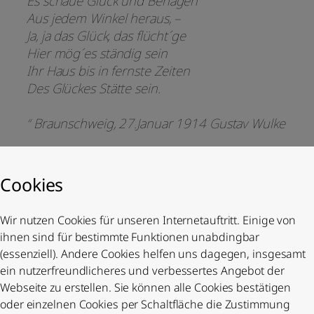
Es schaue Glück und Behagen
Aus jedem Winkel heraus, –
Ja, ja das Glück, das flücht´ge
Hier mög´es ständig sein
Ihr Haus bis in fernste Zeiten
Des Glückes Stätte sein.
“ Braunschweig, 27.Januar 1914 Gustav Wulke
Cookies
Wir nutzen Cookies für unseren Internetauftritt. Einige von
ihnen sind für bestimmte Funktionen unabdingbar
(essenziell). Andere Cookies helfen uns dagegen, insgesamt
ein nutzerfreundlicheres und verbessertes Angebot der
Webseite zu erstellen. Sie können alle Cookies bestätigen
oder einzelnen Cookies per Schaltfläche die Zustimmung
Der Zugang zur ehemaligen Villa Huch durch den