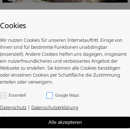
Unsere Speisekarte
Cookies
Blättern Sie durch unsere Speisekarte und
lassen Sie sich inspirieren. Jedes Gericht ist
Wir nutzen Cookies für unseren Internetauftritt. Einige von
darauf ausgelegt, Ihnen ein besonderes
ihnen sind für bestimmte Funktionen unabdingbar
Geschmackserlebnis zu bieten. Egal, ob
(essenziell). Andere Cookies helfen uns dagegen, insgesamt
Klassiker oder neue Kreationen – hier
ein nutzerfreundlicheres und verbessertes Angebot der
finden Sie genau das Richtige.
Webseite zu erstellen. Sie können alle Cookies bestätigen
oder einzelnen Cookies per Schaltfläche die Zustimmung
Ansehen
erteilen oder verweigern.
Essentiell
Google Maps
Datenschutz
|
Datenschutzerklärung
Alle akzeptieren
Öffnungszeiten des